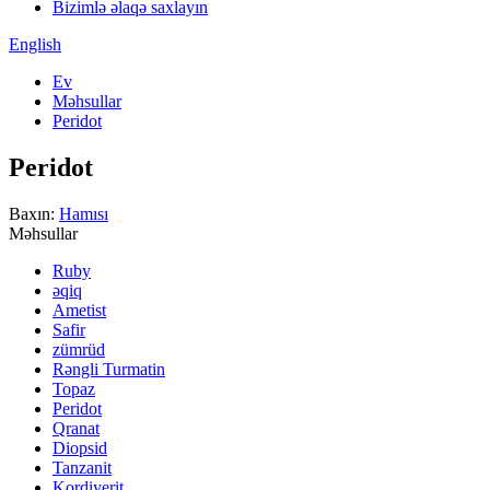
Bizimlə əlaqə saxlayın
English
Ev
Məhsullar
Peridot
Peridot
Baxın:
Hamısı
Məhsullar
Ruby
əqiq
Ametist
Safir
zümrüd
Rəngli Turmatin
Topaz
Peridot
Qranat
Diopsid
Tanzanit
Kordiyerit