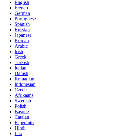
English
French
German
Portuguese
Spanish
Russian
Japanese
Korean
Arabic
Irish
Greek
Turkish
Italian
Danish
Romanian
Indonesian
Czech
Afrikaans
Swedish
Polish
Basque
Catalan
Esperanto
Hindi
Lao