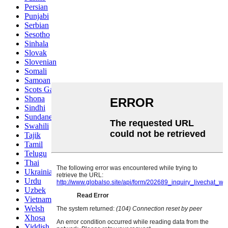
Persian
Punjabi
Serbian
Sesotho
Sinhala
Slovak
Slovenian
Somali
Samoan
Scots Gaelic
Shona
Sindhi
Sundanese
Swahili
Tajik
Tamil
Telugu
Thai
Ukrainian
Urdu
Uzbek
Vietnamese
Welsh
Xhosa
Yiddish