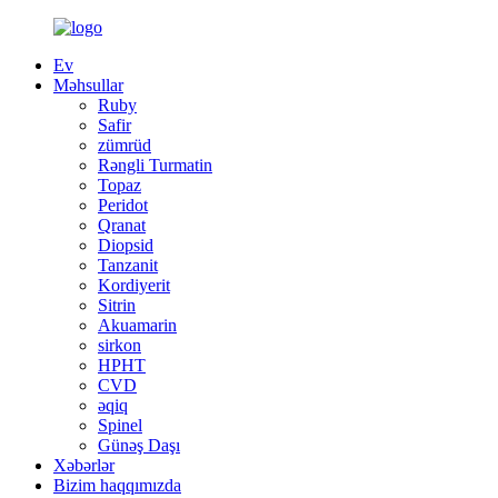
Ev
Məhsullar
Ruby
Safir
zümrüd
Rəngli Turmatin
Topaz
Peridot
Qranat
Diopsid
Tanzanit
Kordiyerit
Sitrin
Akuamarin
sirkon
HPHT
CVD
əqiq
Spinel
Günəş Daşı
Xəbərlər
Bizim haqqımızda