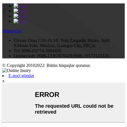
Abunəçilər
Ünvan:
Otaq C18-19,3/F, Yeni Zərgərlik Binası, №68
XiHuan Yolu, Wuzhou, Guangxi City, PRÇin
Tel:
0086-(0)774-3884449
Qaynar xətt:
0086-13367870429,0086-19172123320
© Copyright 20102022: Bütün hüquqlar qorunur.
E-poçt göndər
x