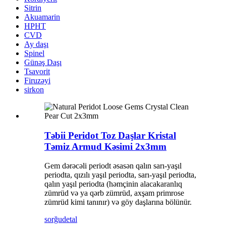
Sitrin
Akuamarin
HPHT
CVD
Ay daşı
Spinel
Günəş Daşı
Tsavorit
Firuzəyi
sirkon
Təbii Peridot Toz Daşlar Kristal
Təmiz Armud Kəsimi 2x3mm
Gem dərəcəli periodt əsasən qalın sarı-yaşıl
periodta, qızılı yaşıl periodta, sarı-yaşıl periodta,
qalın yaşıl periodta (həmçinin alacakaranlıq
zümrüd və ya qərb zümrüd, axşam primrose
zümrüd kimi tanınır) və göy daşlarına bölünür.
sorğu
detal